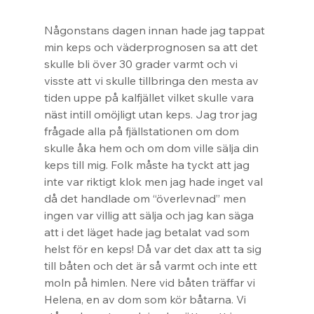
Någonstans dagen innan hade jag tappat 
min keps och väderprognosen sa att det 
skulle bli över 30 grader varmt och vi 
visste att vi skulle tillbringa den mesta av 
tiden uppe på kalfjället vilket skulle vara 
näst intill omöjligt utan keps. Jag tror jag 
frågade alla på fjällstationen om dom 
skulle åka hem och om dom ville sälja din 
keps till mig. Folk måste ha tyckt att jag 
inte var riktigt klok men jag hade inget val 
då det handlade om “överlevnad” men 
ingen var villig att sälja och jag kan säga 
att i det läget hade jag betalat vad som 
helst för en keps! Då var det dax att ta sig 
till båten och det är så varmt och inte ett 
moln på himlen. Nere vid båten träffar vi 
Helena, en av dom som kör båtarna. Vi 