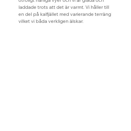
otroligt härliga vyer och vi är glada och 
laddade trots att det är varmt. Vi håller till 
en del på kalfjället med varierande terräng 
vilket vi båda verkligen älskar.