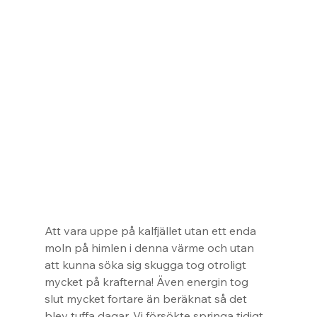
Att vara uppe på kalfjället utan ett enda 
moln på himlen i denna värme och utan 
att kunna söka sig skugga tog otroligt 
mycket på krafterna! Även energin tog 
slut mycket fortare än beräknat så det 
blev tuffa dagar. Vi försökte springa tidigt 