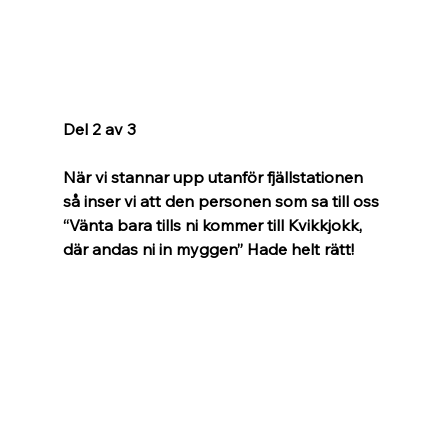
Del 2 av 3
När vi stannar upp utanför fjällstationen 
så inser vi att den personen som sa till oss 
“Vänta bara tills ni kommer till Kvikkjokk, 
där andas ni in myggen” Hade helt rätt!