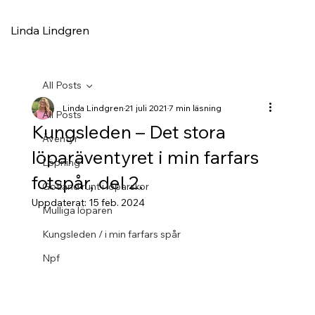
Linda Lindgren
All Posts
Linda Lindgren
21 juli 2021
7 min läsning
All Posts
Kungsleden – Det stora
Äventyr
löparäventyret i min farfars
Löpning
fotspår, del 2.
Gotland runt i löparskor
Uppdaterat:
15 feb. 2024
Mulliga löparen
Kungsleden / i min farfars spår
Npf