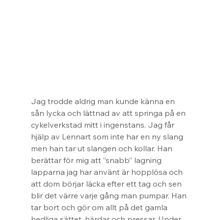
Jag trodde aldrig man kunde känna en 
sån lycka och lättnad av att springa på en 
cykelverkstad mitt i ingenstans. Jag får 
hjälp av Lennart som inte har en ny slang 
men han tar ut slangen och kollar. Han 
berättar för mig att ”snabb” lagning 
lapparna jag har använt är hopplösa och 
att dom börjar läcka efter ett tag och sen 
blir det värre varje gång man pumpar. Han 
tar bort och gör om allt på det gamla 
hedliga sättet, härdar och pressar. Under 