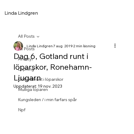
Linda Lindgren
All Posts
Linda Lindgren
7 aug. 2019
2 min läsning
All Posts
Dag 6, Gotland runt i
Äventyr
löparskor, Ronehamn-
Löpning
Ljugarn
Gotland runt i löparskor
Uppdaterat:
19 nov. 2023
Mulliga löparen
Kungsleden / i min farfars spår
Npf