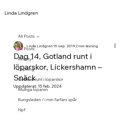
Linda Lindgren
All Posts
Linda Lindgren
15 sep. 2019
2 min läsning
All Posts
Dag 14, Gotland runt i
Äventyr
löparskor, Lickershamn –
Löpning
Snäck
Gotland runt i löparskor
Uppdaterat:
15 feb. 2024
Mulliga löparen
Kungsleden / i min farfars spår
Npf