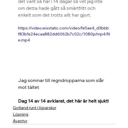
det varit så här i 14 dagar så vet jag inte 
om detta hade gått så smärtfritt och 
enkelt som det trotts allt har gjort.
https://video.wixstatic.com/video/fe5ae4_d3bbb
f83bfe24ecaa882dd6062b7c02c/1080p/mp4/fil
e.mp4
Jag somnar till regndropparna som slår 
mot tältet
Dag 14 av 14 avklarat, det här är helt sjukt!
Gotland runt i löparskor
Löpning
Äventyr