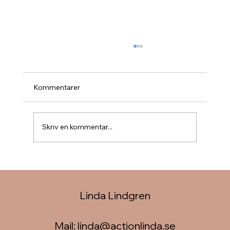
Kommentarer
Skriv en kommentar...
Det ger ingen fler "vuxenpoäng" för att
vi kämpar emot eller står ut!
Linda Lindgren
Mail:
linda@actionlinda.se