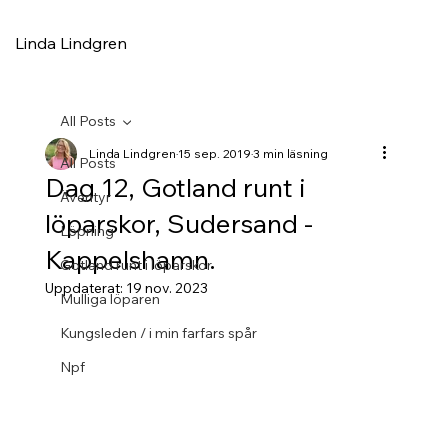
Linda Lindgren
All Posts
Linda Lindgren
15 sep. 2019
3 min läsning
All Posts
Dag 12, Gotland runt i
Äventyr
löparskor, Sudersand -
Löpning
Kappelshamn.
Gotland runt i löparskor
Uppdaterat:
19 nov. 2023
Mulliga löparen
Kungsleden / i min farfars spår
Npf