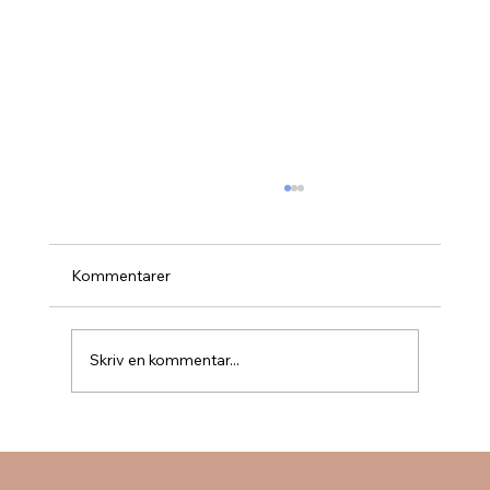
Kommentarer
Skriv en kommentar...
Det ger ingen fler "vuxenpoäng" för att
vi kämpar emot eller står ut!