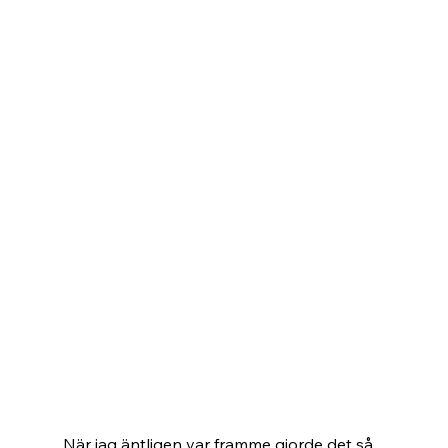
När jag äntligen var framme gjorde det så 