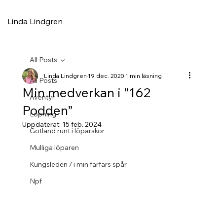
Linda Lindgren
All Posts
Linda Lindgren
19 dec. 2020
1 min läsning
All Posts
Min medverkan i ”162
Äventyr
Podden”
Löpning
Uppdaterat:
15 feb. 2024
Gotland runt i löparskor
Mulliga löparen
Kungsleden / i min farfars spår
Npf