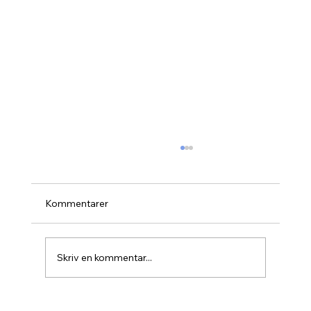
Kommentarer
Skriv en kommentar...
Varför får jag för mig att gå 100 000 steg