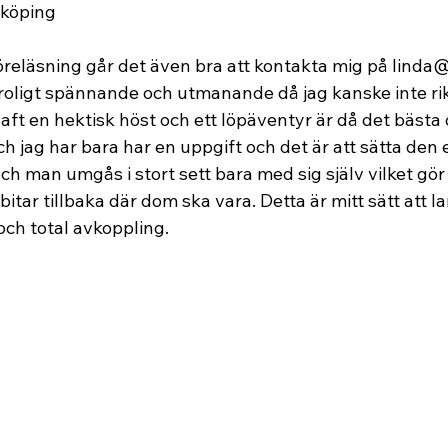
rköping 
öreläsning går det även bra att kontakta mig på linda
oligt spännande och utmanande då jag kanske inte rikti
ft en hektisk höst och ett löpäventyr är då det bästa de
och jag har bara har en uppgift och det är att sätta den 
h man umgås i stort sett bara med sig själv vilket gör a
e bitar tillbaka där dom ska vara. Detta är mitt sätt att 
 och total avkoppling.