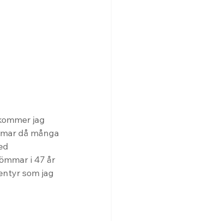
 kommer jag 
domar då många 
ed 
ömmar i 47 år 
entyr som jag 