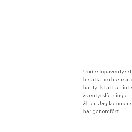
Under löpäventyret 
berätta om hur min r
har tyckt att jag in
äventyrslöpning och
ålder. Jag kommer s
har genomfört.