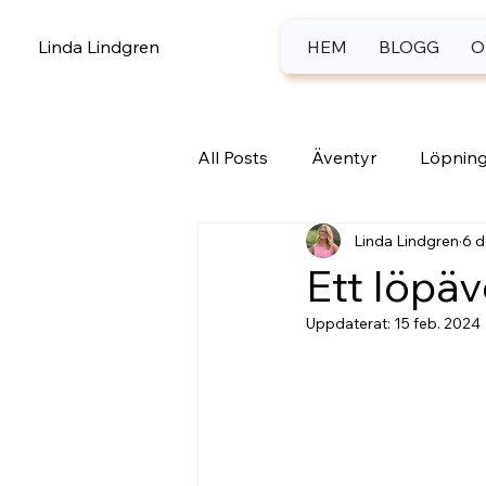
Linda Lindgren
HEM
BLOGG
O
All Posts
Äventyr
Löpnin
Linda Lindgren
6 d
Npf
Ett löpä
Uppdaterat:
15 feb. 2024