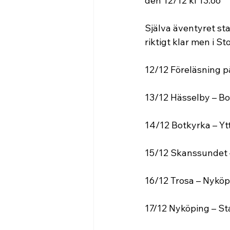
den 12/12 kl 13.oo
Själva äventyret st
riktigt klar men i S
12/12 Föreläsning p
13/12 Hässelby – B
14/12 Botkyrka – Yt
15/12 Skanssundet –
16/12 Trosa – Nyköp
17/12 Nyköping – St