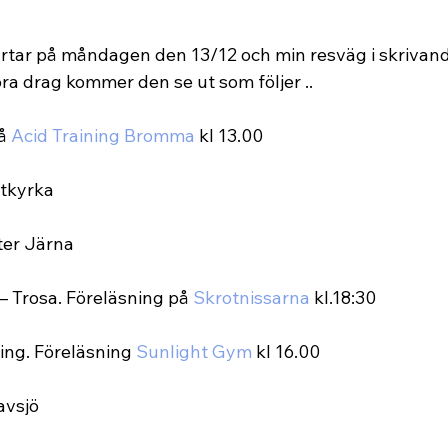
artar på måndagen den 13/12 och min resväg i skrivand
tora drag kommer den se ut som följer ..
å 
Acid Training Bromma
 kl 13.00
otkyrka
ter Järna
 Trosa. Föreläsning på 
Skrotnissarna
 kl.18:30
ing. Föreläsning 
Sunlight Gym
 kl 16.00
avsjö 