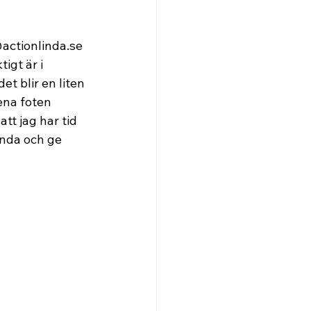
@actionlinda.se
gt är i 
t blir en liten 
ena foten 
tt jag har tid 
landa och ge 