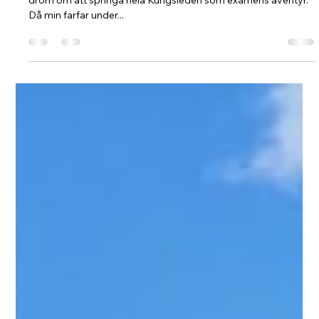
Linda Lindgren
22 juli 2021
5 min läsning
Kungsleden – Det stora löparäventyret
i min farfars fotspår, del 1.
Del 1 av 3 När jag gick Adventure Academy 2019 hade jag en
dröm om att springa hela Kungsleden som examens äventyr.
Då min farfar under...