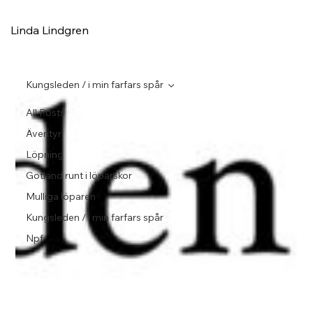
Linda Lindgren
Kungsleden / i min farfars spår
All Posts
Äventyr
Löpning
Gotland runt i löparskor
Mulliga löparen
Kungsleden / i min farfars spår
Npf