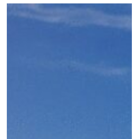
Linda Lindgren
20 juli 2021
7 min läsning
Kungsleden – Det stora löparäventyret
i min farfars fotspår, del 3.
Här börjar ett dygns kamp där varje löpsteg gör så
fruktansvärt ont, den smärtan går inte att beskriva och ni som
har erfarenhet av detta...