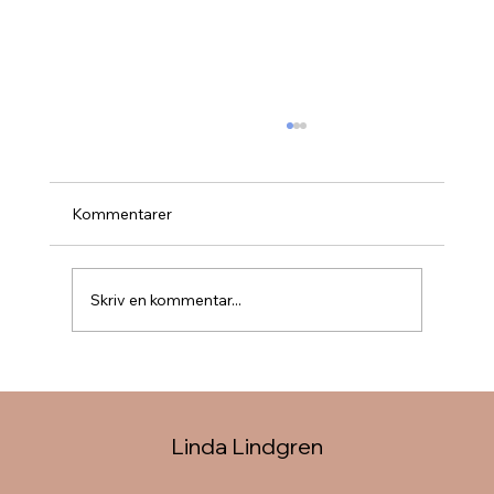
Kommentarer
Skriv en kommentar...
Varför får jag för mig att gå 100 000 steg
inom 24 timmar igen?
Linda Lindgren