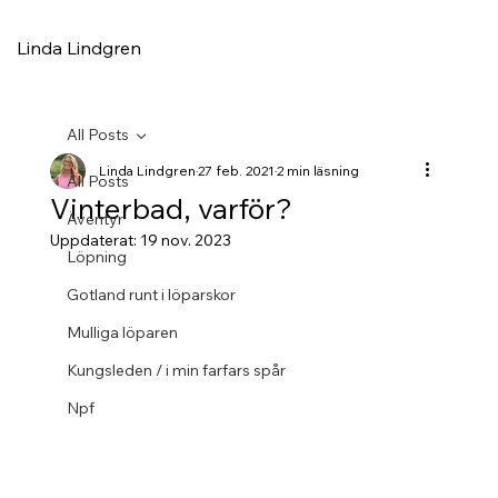
Linda Lindgren
All Posts
Linda Lindgren
27 feb. 2021
2 min läsning
All Posts
Vinterbad, varför?
Äventyr
Uppdaterat:
19 nov. 2023
Löpning
Gotland runt i löparskor
Mulliga löparen
Kungsleden / i min farfars spår
Npf