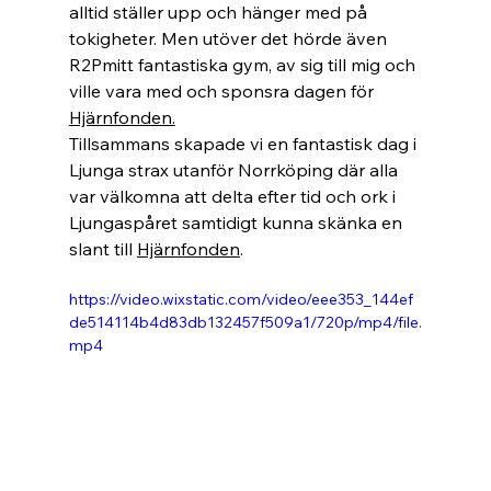
alltid ställer upp och hänger med på 
tokigheter. Men utöver det hörde även 
R2Pmitt fantastiska gym, av sig till mig och 
ville vara med och sponsra dagen för 
Hjärnfonden.
Tillsammans skapade vi en fantastisk dag i 
Ljunga strax utanför Norrköping där alla 
var välkomna att delta efter tid och ork i 
Ljungaspåret samtidigt kunna skänka en 
slant till 
Hjärnfonden
.
https://video.wixstatic.com/video/eee353_144ef
de514114b4d83db132457f509a1/720p/mp4/file.
mp4