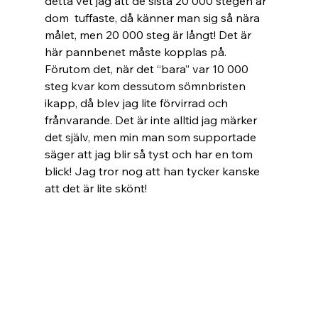
detta vet jag att de sista 20 000 stegen är 
dom  tuffaste, då känner man sig så nära 
målet, men 20 000 steg är långt! Det är 
här pannbenet måste kopplas på. 
Förutom det, när det “bara” var 10 000 
steg kvar kom dessutom sömnbristen 
ikapp, då blev jag lite förvirrad och 
frånvarande. Det är inte alltid jag märker 
det själv, men min man som supportade 
säger att jag blir så tyst och har en tom 
blick! Jag tror nog att han tycker kanske 
att det är lite skönt!