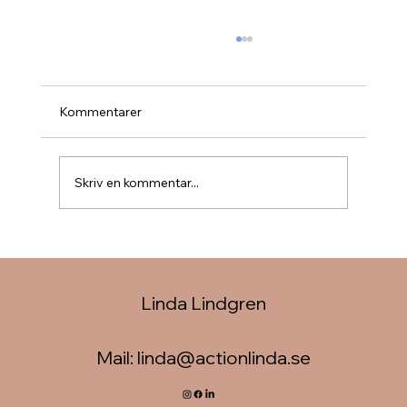
Kommentarer
Skriv en kommentar...
Det ger ingen fler "vuxenpoäng" för att
vi kämpar emot eller står ut!
Linda Lindgren
Mail:
linda@actionlinda.se