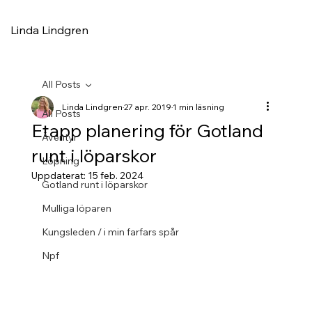
Linda Lindgren
All Posts
Linda Lindgren
27 apr. 2019
1 min läsning
All Posts
Etapp planering för Gotland
Äventyr
runt i löparskor
Löpning
Uppdaterat:
15 feb. 2024
Gotland runt i löparskor
Mulliga löparen
Kungsleden / i min farfars spår
Npf