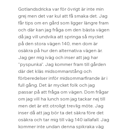
Gotlandsdricka var för övrigt är inte min 
grej men det var kul att få smaka det. Jag 
får tips om en gård som ligger längre fram 
och där kan jag fråga om den bästa vägen 
då jag vill undvika att springa så mycket 
på den stora vägen 140, men dom är 
osäkra på hur den alternativa vägen är. 
Jag ger mig iväg och inser att jag har 
”pyspunka”. Jag kommer fram till gården 
där det kläs midsommarstång och 
förberedelser inför midsommarfirande är i 
full gång. Det är mycket folk och jag 
passar på att fråga om vägen. Dom frågar 
om jag vill ha lunch som jag tackar nej till 
men det är ett otroligt trevlig möte. Jag 
inser då att jag bör ta det säkra före det 
osäkra och tar mig till väg 140 iallafall. Jag 
kommer inte undan denna spikraka väg 