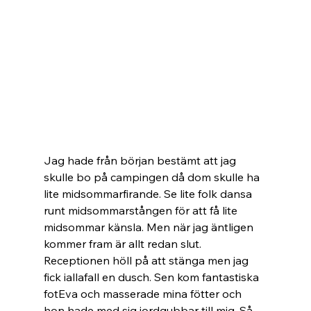
Jag hade från början bestämt att jag 
skulle bo på campingen då dom skulle ha 
lite midsommarfirande. Se lite folk dansa 
runt midsommarstången för att få lite 
midsommar känsla. Men när jag äntligen 
kommer fram är allt redan slut. 
Receptionen höll på att stänga men jag 
fick iallafall en dusch. Sen kom fantastiska 
fotEva och masserade mina fötter och 
hon hade med sig jordgubbar till mig. Så 