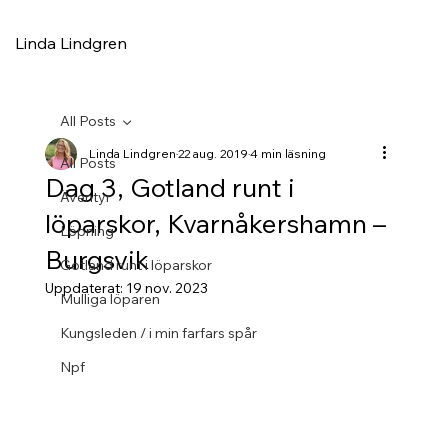
Linda Lindgren
All Posts
Linda Lindgren
22 aug. 2019
4 min läsning
All Posts
Dag 3, Gotland runt i
Äventyr
löparskor, Kvarnåkershamn –
Löpning
Burgsvik
Gotland runt i löparskor
Uppdaterat:
19 nov. 2023
Mulliga löparen
Kungsleden / i min farfars spår
Npf